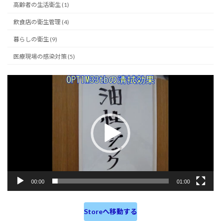
高齢者の生活衛生 (1)
飲食店の衛生管理 (4)
暮らしの衛生 (9)
医療現場の感染対策 (5)
動
画
プ
レ
ー
ヤ
ー
00:00
01:00
Storeへ移動する