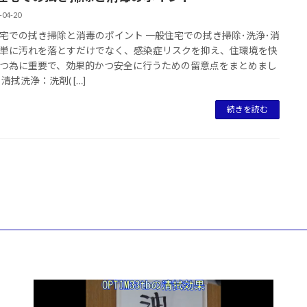
-04-20
宅での拭き掃除と消毒のポイント 一般住宅での拭き掃除･洗浄･消
単に汚れを落とすだけでなく、感染症リスクを抑え、住環境を快
つ為に重要で、効果的かつ安全に行うための留意点をまとめまし
清拭洗浄：洗剤( […]
続きを読む
動
画