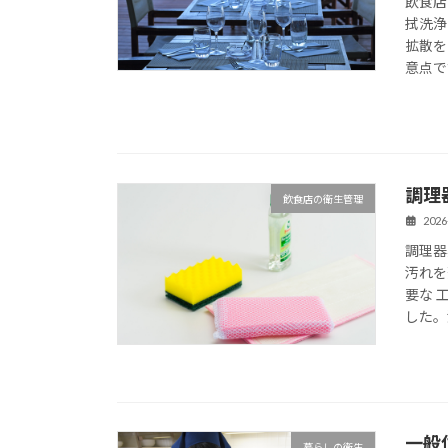
飲食店
拭洗浄
拡散を
意点です
調理
飲食店の衛生管理
2026
調理器
汚れを
要な 
した。
一般
暮らしの衛生