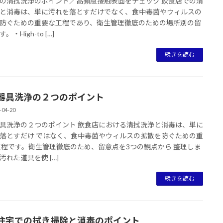
の清拭洗浄のポイント／高頻度接触表面をチェック 飲食店での清
と消毒は、単に汚れを落とすだけでなく、食中毒菌やウィルスの
防ぐための重要な工程であり、衛生管理徹底のための場所別の留
。・High-to […]
続きを読む
器具洗浄の２つのポイント
-04-20
具洗浄の２つのポイント 飲食店における清拭洗浄と消毒は、単に
落とすだけ ではなく、食中毒菌やウィルスの拡散を防ぐための重
工程です。衛生管理徹底のため、留意点を3つの観点から 整理しま
汚れた道具を使 […]
続きを読む
住宅での拭き掃除と消毒のポイント