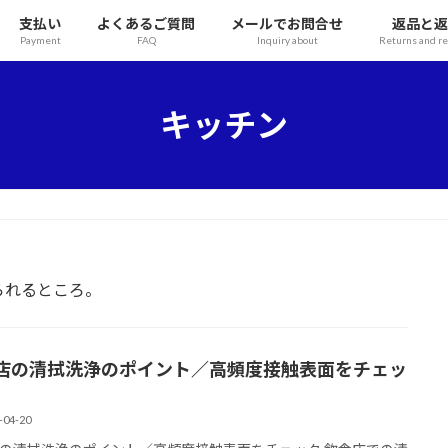
支払い
よくあるご質問
メールでお問合せ
返品と返
Payment
FAQ
Inquiry about
Returns and r
キッチン
られるところ。
店の清拭洗浄のポイント／高頻度接触表面をチェッ
-04-20